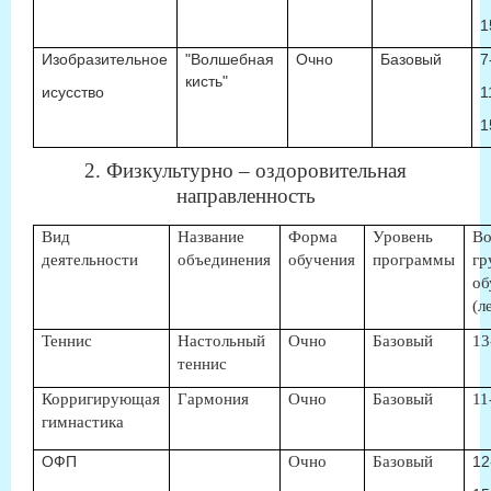
1
Изобразительное
"Волшебная
Очно
Базовый
7
кисть"
исусство
1
1
2. Физкультурно – оздоровительная
направленность
Вид
Название
Форма
Уровень
Во
деятельности
объединения
обучения
программы
гр
об
(л
Теннис
Настольный
Очно
Базовый
13
теннис
Корригирующая
Гармония
Очно
Базовый
11
гимнастика
ОФП
Очно
Базовый
12