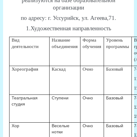
реализуются на базе образовательной
организации
по адресу: г. Уссурийск, ул. Агеева,71.
1.Художественная направленность
Вид
Название
Форма
Уровень
В
деятельности
объединения
обучения
программы
г
о
(
Хореография
Каскад
Очно
Базовый
7
1
1
Театральная
Ступени
Очно
Базовый
7
студия
1
1
Хор
Веселые
Очно
Базовый
7
нотки
1