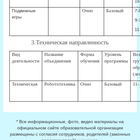
15
Подвижные
Очно
Базовый
7-
игры
9-
11
3.Техническая направленность
Вид
Название
Форма
Уровень
Воз
деятельности
объединения
обучения
программы
гру
об
(ле
Техническая
Робототехника
Очно
Базовый
11-
* Все информационные, фото, видео материалы на
официальном сайте образовательной организации
размещены с согласия сотрудников, родителей (законных